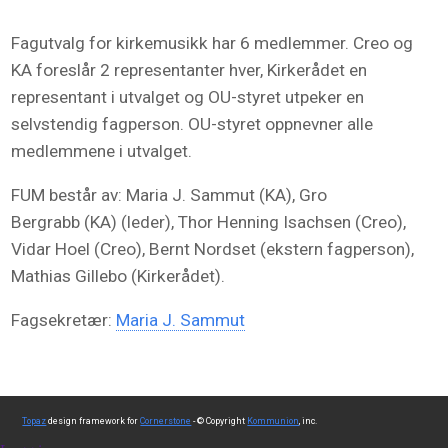
Fagutvalg for kirkemusikk har 6 medlemmer. Creo og
KA foreslår 2 representanter hver, Kirkerådet en
representant i utvalget og OU-styret utpeker en
selvstendig fagperson. OU-styret oppnevner alle
medlemmene i utvalget.
FUM består av: Maria J. Sammut (KA), Gro
Bergrabb
(KA) (leder), Thor Henning Isachsen (Creo),
Vidar Hoel (Creo), Bernt Nordset (ekstern fagperson),
Mathias Gillebo (Kirkerådet).
Fagsekretær:
Maria J. Sammut
Topaz
design framework for
Cornerstone
- © Copyright
Kommunion
, inc.