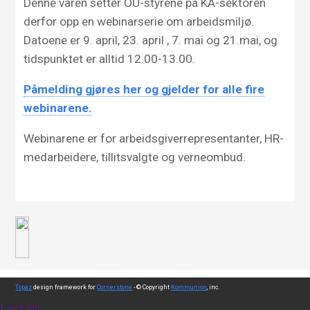
Denne våren setter OU-styrene på KA-sektoren
derfor opp en webinarserie om arbeidsmiljø.
Datoene er 9. april, 23. april , 7. mai og 21.mai, og
tidspunktet er alltid 12.00-13.00.
Påmelding gjøres her og gjelder for alle fire
webinarene.
Webinarene er for arbeidsgiverrepresentanter, HR-
medarbeidere, tillitsvalgte og verneombud.
Topaz
design framework for
Cornerstone
- © Copyright
Kommunion
, inc.
Logg inn