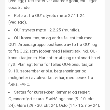
(vedlegg). Referatet var allerede godkjent i egen
epostrunde.
Referat fra OU1styrets møte 27.11.24
(vedlegg).
OU1styrets møte 12.2.25 (muntlig).
OU-konsultasjon og andre fellestiltak med
OU1: Arbeidsgruppe bestående av to fra OU1 og
to fra OU2, som jobber med fellestiltak inkl. OU-
konsultasjonen. Har hatt møte, og skal snart ha et
nytt. Planlagt tema for felles OU-konsultasjon
9.-10. september er bl.a. begrensninger og
muligheter i avtaleverket vi har, med besøk fra
f.eks. FAFO.
Status for kursrekken Rammer og regler:
Gjennomførte kurs: SørHålogaland (9.-10. okt
24), Møre (29.- 30. okt 24), Oslo (14.- 15. nov 24),